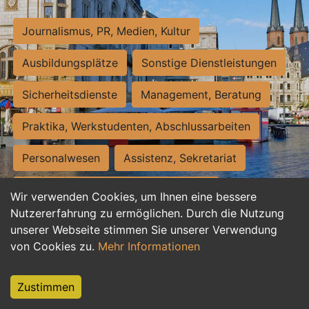
Journalismus, PR, Medien, Kultur
Ausbildungsplätze
Sonstige Dienstleistungen
Sicherheitsdienste
Management, Beratung
Praktika, Werkstudenten, Abschlussarbeiten
Personalwesen
Assistenz, Sekretariat
Hilfskräfte, Aushilfs- und Nebenjobs
Wir verwenden Cookies, um Ihnen eine bessere
Nutzererfahrung zu ermöglichen. Durch die Nutzung
Einkauf, Logistik, Materialwirtschaft
unserer Webseite stimmen Sie unserer Verwendung
von Cookies zu.
Mehr Informationen
Weiterbildung, Studium, duale Ausbildung
Tourismus
Rechtswesen
IT, Software
Zustimmen