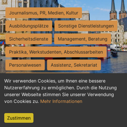
Journalismus, PR, Medien, Kultur
Ausbildungsplätze
Sonstige Dienstleistungen
Sicherheitsdienste
Management, Beratung
Praktika, Werkstudenten, Abschlussarbeiten
Personalwesen
Assistenz, Sekretariat
Hilfskräfte, Aushilfs- und Nebenjobs
Wir verwenden Cookies, um Ihnen eine bessere
Nutzererfahrung zu ermöglichen. Durch die Nutzung
Einkauf, Logistik, Materialwirtschaft
unserer Webseite stimmen Sie unserer Verwendung
von Cookies zu.
Mehr Informationen
Weiterbildung, Studium, duale Ausbildung
Tourismus
Rechtswesen
IT, Software
Zustimmen