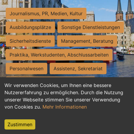
Journalismus, PR, Medien, Kultur
Ausbildungsplätze
Sonstige Dienstleistungen
Sicherheitsdienste
Management, Beratung
Praktika, Werkstudenten, Abschlussarbeiten
Personalwesen
Assistenz, Sekretariat
Hilfskräfte, Aushilfs- und Nebenjobs
Wir verwenden Cookies, um Ihnen eine bessere
Nutzererfahrung zu ermöglichen. Durch die Nutzung
Einkauf, Logistik, Materialwirtschaft
unserer Webseite stimmen Sie unserer Verwendung
von Cookies zu.
Mehr Informationen
Weiterbildung, Studium, duale Ausbildung
Tourismus
Rechtswesen
IT, Software
Zustimmen