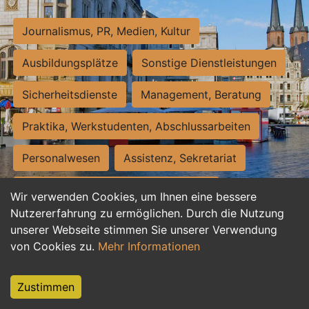
Journalismus, PR, Medien, Kultur
Ausbildungsplätze
Sonstige Dienstleistungen
Sicherheitsdienste
Management, Beratung
Praktika, Werkstudenten, Abschlussarbeiten
Personalwesen
Assistenz, Sekretariat
Hilfskräfte, Aushilfs- und Nebenjobs
Wir verwenden Cookies, um Ihnen eine bessere
Nutzererfahrung zu ermöglichen. Durch die Nutzung
Einkauf, Logistik, Materialwirtschaft
unserer Webseite stimmen Sie unserer Verwendung
von Cookies zu.
Mehr Informationen
Weiterbildung, Studium, duale Ausbildung
Tourismus
Rechtswesen
IT, Software
Zustimmen