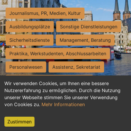
Journalismus, PR, Medien, Kultur
Ausbildungsplätze
Sonstige Dienstleistungen
Sicherheitsdienste
Management, Beratung
Praktika, Werkstudenten, Abschlussarbeiten
Personalwesen
Assistenz, Sekretariat
Hilfskräfte, Aushilfs- und Nebenjobs
Wir verwenden Cookies, um Ihnen eine bessere
Nutzererfahrung zu ermöglichen. Durch die Nutzung
Einkauf, Logistik, Materialwirtschaft
unserer Webseite stimmen Sie unserer Verwendung
von Cookies zu.
Mehr Informationen
Weiterbildung, Studium, duale Ausbildung
Tourismus
Rechtswesen
IT, Software
Zustimmen