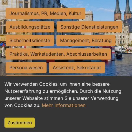
Journalismus, PR, Medien, Kultur
Ausbildungsplätze
Sonstige Dienstleistungen
Sicherheitsdienste
Management, Beratung
Praktika, Werkstudenten, Abschlussarbeiten
Personalwesen
Assistenz, Sekretariat
Hilfskräfte, Aushilfs- und Nebenjobs
Wir verwenden Cookies, um Ihnen eine bessere
Nutzererfahrung zu ermöglichen. Durch die Nutzung
Einkauf, Logistik, Materialwirtschaft
unserer Webseite stimmen Sie unserer Verwendung
von Cookies zu.
Mehr Informationen
Weiterbildung, Studium, duale Ausbildung
Tourismus
Rechtswesen
IT, Software
Zustimmen