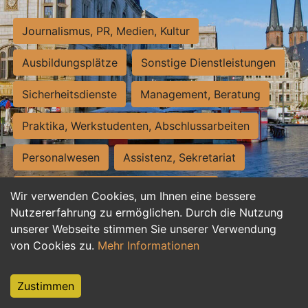
Journalismus, PR, Medien, Kultur
Ausbildungsplätze
Sonstige Dienstleistungen
Sicherheitsdienste
Management, Beratung
Praktika, Werkstudenten, Abschlussarbeiten
Personalwesen
Assistenz, Sekretariat
Hilfskräfte, Aushilfs- und Nebenjobs
Wir verwenden Cookies, um Ihnen eine bessere
Nutzererfahrung zu ermöglichen. Durch die Nutzung
Einkauf, Logistik, Materialwirtschaft
unserer Webseite stimmen Sie unserer Verwendung
von Cookies zu.
Mehr Informationen
Weiterbildung, Studium, duale Ausbildung
Tourismus
Rechtswesen
IT, Software
Zustimmen