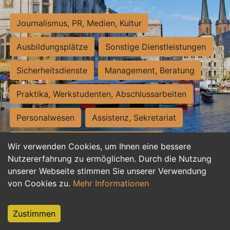
Journalismus, PR, Medien, Kultur
Ausbildungsplätze
Sonstige Dienstleistungen
Sicherheitsdienste
Management, Beratung
Praktika, Werkstudenten, Abschlussarbeiten
Personalwesen
Assistenz, Sekretariat
Hilfskräfte, Aushilfs- und Nebenjobs
Wir verwenden Cookies, um Ihnen eine bessere
Nutzererfahrung zu ermöglichen. Durch die Nutzung
Einkauf, Logistik, Materialwirtschaft
unserer Webseite stimmen Sie unserer Verwendung
von Cookies zu.
Mehr Informationen
Weiterbildung, Studium, duale Ausbildung
Tourismus
Rechtswesen
IT, Software
Zustimmen