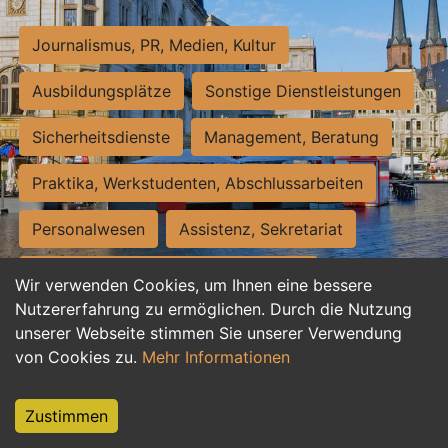
Journalismus, PR, Medien, Kultur
Ausbildungsplätze
Sonstige Dienstleistungen
Sicherheitsdienste
Management, Beratung
Praktika, Werkstudenten, Abschlussarbeiten
Personalwesen
Assistenz, Sekretariat
Hilfskräfte, Aushilfs- und Nebenjobs
Wir verwenden Cookies, um Ihnen eine bessere
Nutzererfahrung zu ermöglichen. Durch die Nutzung
Einkauf, Logistik, Materialwirtschaft
unserer Webseite stimmen Sie unserer Verwendung
von Cookies zu.
Mehr Informationen
Weiterbildung, Studium, duale Ausbildung
Tourismus
Rechtswesen
IT, Software
Zustimmen