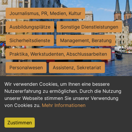
Journalismus, PR, Medien, Kultur
Ausbildungsplätze
Sonstige Dienstleistungen
Sicherheitsdienste
Management, Beratung
Praktika, Werkstudenten, Abschlussarbeiten
Personalwesen
Assistenz, Sekretariat
Hilfskräfte, Aushilfs- und Nebenjobs
Wir verwenden Cookies, um Ihnen eine bessere
Nutzererfahrung zu ermöglichen. Durch die Nutzung
Einkauf, Logistik, Materialwirtschaft
unserer Webseite stimmen Sie unserer Verwendung
von Cookies zu.
Mehr Informationen
Weiterbildung, Studium, duale Ausbildung
Tourismus
Rechtswesen
IT, Software
Zustimmen