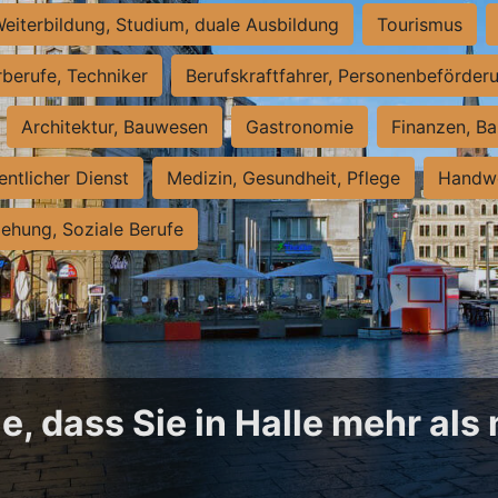
eiterbildung, Studium, duale Ausbildung
Tourismus
rberufe, Techniker
Berufskraftfahrer, Personenbeförder
Architektur, Bauwesen
Gastronomie
Finanzen, Ba
entlicher Dienst
Medizin, Gesundheit, Pflege
Handwe
iehung, Soziale Berufe
, dass Sie in Halle mehr als