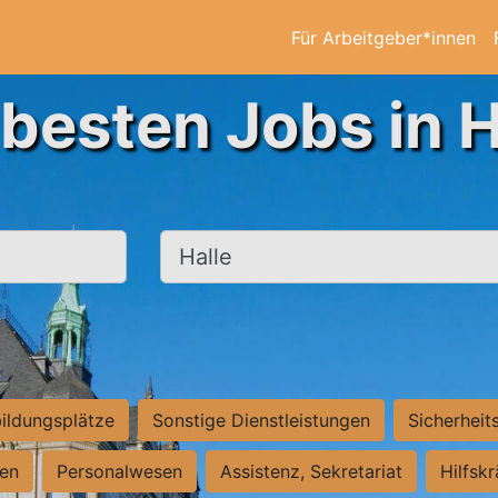
Für Arbeitgeber*innen
 besten Jobs in H
Ort, Stadt
ildungsplätze
Sonstige Dienstleistungen
Sicherheit
ten
Personalwesen
Assistenz, Sekretariat
Hilfsk