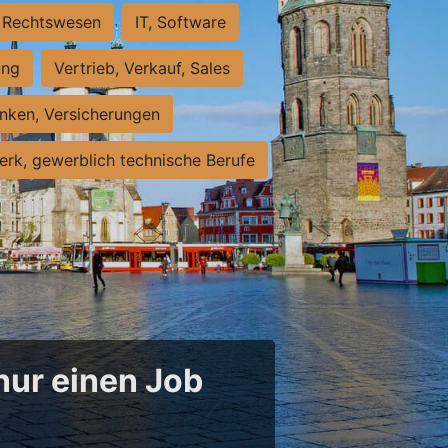
Rechtswesen
IT, Software
ung
Vertrieb, Verkauf, Sales
nken, Versicherungen
rk, gewerblich technische Berufe
 nur einen Job