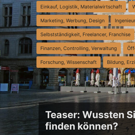
Einkauf, Logistik, Materialwirtschaft
W
Marketing, Werbung, Design
Ingenieu
Selbstständigkeit, Freelancer, Franchise
Finanzen, Controlling, Verwaltung
Öff
Forschung, Wissenschaft
Bildung, Erz
Teaser: Wussten Sie
finden können?