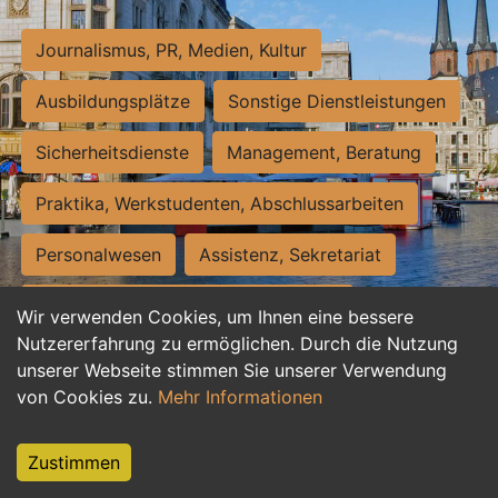
Journalismus, PR, Medien, Kultur
Ausbildungsplätze
Sonstige Dienstleistungen
Sicherheitsdienste
Management, Beratung
Praktika, Werkstudenten, Abschlussarbeiten
Personalwesen
Assistenz, Sekretariat
Hilfskräfte, Aushilfs- und Nebenjobs
Wir verwenden Cookies, um Ihnen eine bessere
Nutzererfahrung zu ermöglichen. Durch die Nutzung
Einkauf, Logistik, Materialwirtschaft
unserer Webseite stimmen Sie unserer Verwendung
von Cookies zu.
Mehr Informationen
Weiterbildung, Studium, duale Ausbildung
Tourismus
Rechtswesen
IT, Software
Zustimmen