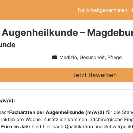
Für Arbeitgeber*innen
 Augenheilkunde – Magdebu
unde
Medizin, Gesundheit, Pflege
Jetzt Bewerben
/w/d):
nach
Fachärzten der Augenheilkunde (m/w/d)
für die Sta
arakten pro Woche. Zusätzlich kommen Lidchirurgische Eing
 Euro im Jahr
sind hier nach Qualifikation und Schwerpunk