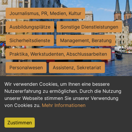
Journalismus, PR, Medien, Kultur
Ausbildungsplätze
Sonstige Dienstleistungen
Sicherheitsdienste
Management, Beratung
Praktika, Werkstudenten, Abschlussarbeiten
Personalwesen
Assistenz, Sekretariat
Hilfskräfte, Aushilfs- und Nebenjobs
Wir verwenden Cookies, um Ihnen eine bessere
Nutzererfahrung zu ermöglichen. Durch die Nutzung
Einkauf, Logistik, Materialwirtschaft
unserer Webseite stimmen Sie unserer Verwendung
von Cookies zu.
Mehr Informationen
Weiterbildung, Studium, duale Ausbildung
Tourismus
Rechtswesen
IT, Software
Zustimmen