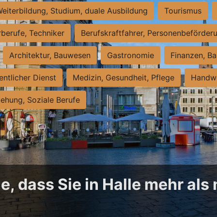
eiterbildung, Studium, duale Ausbildung
Tourismus
rberufe, Techniker
Berufskraftfahrer, Personenbeförder
Architektur, Bauwesen
Gastronomie
Finanzen, Ba
entlicher Dienst
Medizin, Gesundheit, Pflege
Handwe
iehung, Soziale Berufe
, dass Sie in Halle mehr als