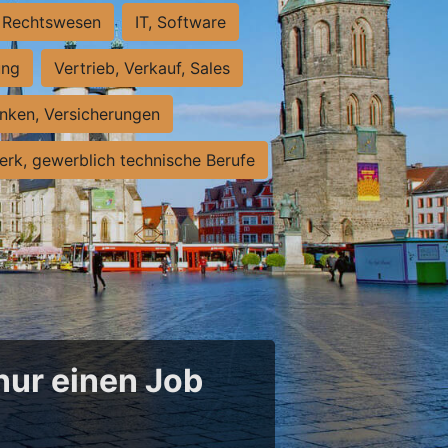
Rechtswesen
IT, Software
ung
Vertrieb, Verkauf, Sales
nken, Versicherungen
rk, gewerblich technische Berufe
 nur einen Job