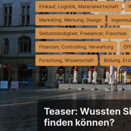
Einkauf, Logistik, Materialwirtschaft
W
Marketing, Werbung, Design
Ingenieu
Selbstständigkeit, Freelancer, Franchise
Finanzen, Controlling, Verwaltung
Öff
Forschung, Wissenschaft
Bildung, Erz
Teaser: Wussten Sie
finden können?