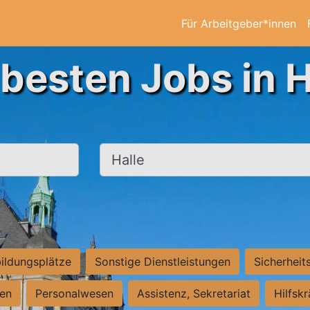
Für Arbeitgeber*innen
 besten Jobs in H
Ort, Stadt
ildungsplätze
Sonstige Dienstleistungen
Sicherheit
ten
Personalwesen
Assistenz, Sekretariat
Hilfsk