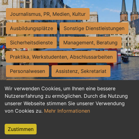
Journalismus, PR, Medien, Kultur
Ausbildungsplätze
Sonstige Dienstleistungen
Sicherheitsdienste
Management, Beratung
Praktika, Werkstudenten, Abschlussarbeiten
Personalwesen
Assistenz, Sekretariat
Hilfskräfte, Aushilfs- und Nebenjobs
Wir verwenden Cookies, um Ihnen eine bessere
Nutzererfahrung zu ermöglichen. Durch die Nutzung
Einkauf, Logistik, Materialwirtschaft
unserer Webseite stimmen Sie unserer Verwendung
von Cookies zu.
Mehr Informationen
Weiterbildung, Studium, duale Ausbildung
Tourismus
Rechtswesen
IT, Software
Zustimmen