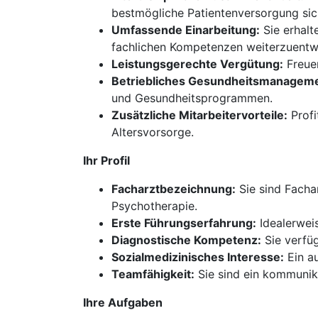
bestmögliche Patientenversorgung sich
Umfassende Einarbeitung:
Sie erhalt
fachlichen Kompetenzen weiterzuentw
Leistungsgerechte Vergütung:
Freuen
Betriebliches Gesundheitsmanageme
und Gesundheitsprogrammen.
Zusätzliche Mitarbeitervorteile:
Profi
Altersvorsorge.
Ihr Profil
Facharztbezeichnung:
Sie sind Facha
Psychotherapie.
Erste Führungserfahrung:
Idealerweis
Diagnostische Kompetenz:
Sie verfü
Sozialmedizinisches Interesse:
Ein au
Teamfähigkeit:
Sie sind ein kommunika
Ihre Aufgaben