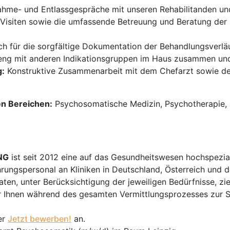
hme- und Entlassgespräche mit unseren Rehabilitanden und 
Visiten sowie die umfassende Betreuung und Beratung der 
ch für die sorgfältige Dokumentation der Behandlungsverlä
 eng mit anderen Indikationsgruppen im Haus zusammen und
g:
Konstruktive Zusammenarbeit mit dem Chefarzt sowie der K
en Bereichen:
Psychosomatische Medizin, Psychotherapie, Re
NG
ist seit 2012 eine auf das Gesundheitswesen hochspezial
hrungspersonal an Kliniken in Deutschland, Österreich und d
en, unter Berücksichtigung der jeweiligen Bedürfnisse, zi
 Ihnen während des gesamten Vermittlungsprozesses zur Sei
er
Jetzt bewerben!
an.