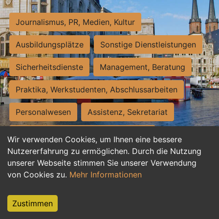
Journalismus, PR, Medien, Kultur
Ausbildungsplätze
Sonstige Dienstleistungen
Sicherheitsdienste
Management, Beratung
Praktika, Werkstudenten, Abschlussarbeiten
Personalwesen
Assistenz, Sekretariat
Hilfskräfte, Aushilfs- und Nebenjobs
Wir verwenden Cookies, um Ihnen eine bessere
Nutzererfahrung zu ermöglichen. Durch die Nutzung
Einkauf, Logistik, Materialwirtschaft
unserer Webseite stimmen Sie unserer Verwendung
von Cookies zu.
Mehr Informationen
Weiterbildung, Studium, duale Ausbildung
Tourismus
Rechtswesen
IT, Software
Zustimmen