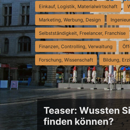
Einkauf, Logistik, Materialwirtschaft
W
Marketing, Werbung, Design
Ingenieu
Selbstständigkeit, Freelancer, Franchise
Finanzen, Controlling, Verwaltung
Öff
Forschung, Wissenschaft
Bildung, Erz
Teaser: Wussten Sie
finden können?