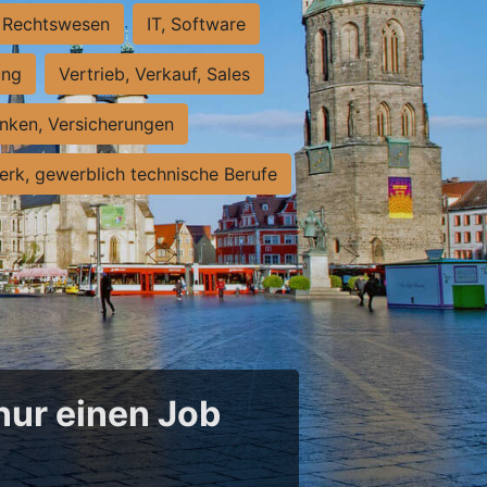
Rechtswesen
IT, Software
ung
Vertrieb, Verkauf, Sales
nken, Versicherungen
rk, gewerblich technische Berufe
 nur einen Job