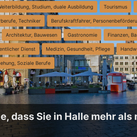
eiterbildung, Studium, duale Ausbildung
Tourismus
rberufe, Techniker
Berufskraftfahrer, Personenbeförder
Architektur, Bauwesen
Gastronomie
Finanzen, Ba
entlicher Dienst
Medizin, Gesundheit, Pflege
Handwe
iehung, Soziale Berufe
, dass Sie in Halle mehr als