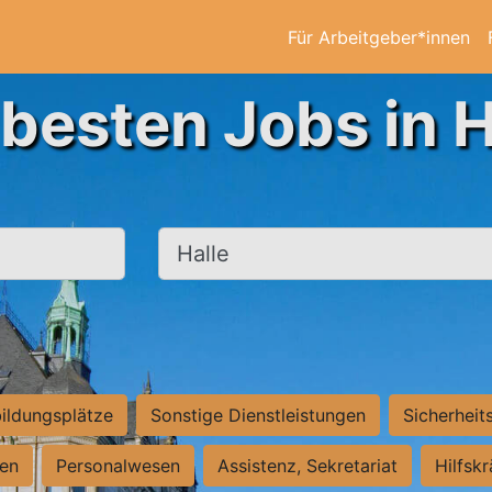
Für Arbeitgeber*innen
 besten Jobs in H
Ort, Stadt
ildungsplätze
Sonstige Dienstleistungen
Sicherheit
ten
Personalwesen
Assistenz, Sekretariat
Hilfsk