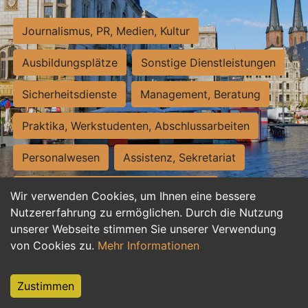
Journalismus, PR, Medien, Kultur
Ausbildungsplätze
Sonstige Dienstleistungen
Sicherheitsdienste
Management, Beratung
Praktika, Werkstudenten, Abschlussarbeiten
Personalwesen
Assistenz, Sekretariat
Hilfskräfte, Aushilfs- und Nebenjobs
Wir verwenden Cookies, um Ihnen eine bessere
Nutzererfahrung zu ermöglichen. Durch die Nutzung
Einkauf, Logistik, Materialwirtschaft
unserer Webseite stimmen Sie unserer Verwendung
von Cookies zu.
Mehr Informationen
Weiterbildung, Studium, duale Ausbildung
Tourismus
Rechtswesen
IT, Software
Zustimmen