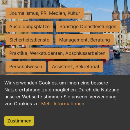
Journalismus, PR, Medien, Kultur
Ausbildungsplätze
Sonstige Dienstleistungen
Sicherheitsdienste
Management, Beratung
Praktika, Werkstudenten, Abschlussarbeiten
Personalwesen
Assistenz, Sekretariat
Hilfskräfte, Aushilfs- und Nebenjobs
Wir verwenden Cookies, um Ihnen eine bessere
Nutzererfahrung zu ermöglichen. Durch die Nutzung
Einkauf, Logistik, Materialwirtschaft
unserer Webseite stimmen Sie unserer Verwendung
von Cookies zu.
Mehr Informationen
Weiterbildung, Studium, duale Ausbildung
Tourismus
Rechtswesen
IT, Software
Zustimmen