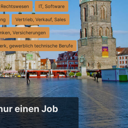
Rechtswesen
IT, Software
ung
Vertrieb, Verkauf, Sales
nken, Versicherungen
rk, gewerblich technische Berufe
 nur einen Job