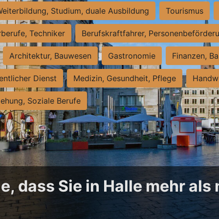
eiterbildung, Studium, duale Ausbildung
Tourismus
rberufe, Techniker
Berufskraftfahrer, Personenbeförder
Architektur, Bauwesen
Gastronomie
Finanzen, Ba
entlicher Dienst
Medizin, Gesundheit, Pflege
Handwe
iehung, Soziale Berufe
, dass Sie in Halle mehr als