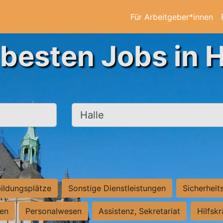
Für Arbeitgeber*innen
 besten Jobs in H
Ort, Stadt
ildungsplätze
Sonstige Dienstleistungen
Sicherheit
ten
Personalwesen
Assistenz, Sekretariat
Hilfsk