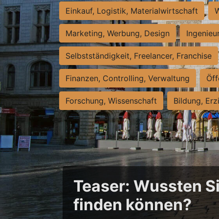
Einkauf, Logistik, Materialwirtschaft
W
Marketing, Werbung, Design
Ingenieu
Selbstständigkeit, Freelancer, Franchise
Finanzen, Controlling, Verwaltung
Öff
Forschung, Wissenschaft
Bildung, Erz
Teaser: Wussten Sie
finden können?