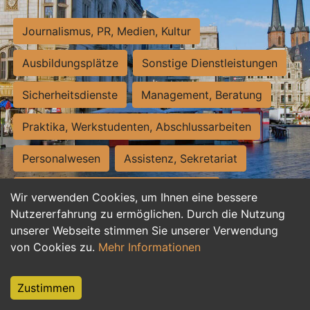
Journalismus, PR, Medien, Kultur
Ausbildungsplätze
Sonstige Dienstleistungen
Sicherheitsdienste
Management, Beratung
Praktika, Werkstudenten, Abschlussarbeiten
Personalwesen
Assistenz, Sekretariat
Hilfskräfte, Aushilfs- und Nebenjobs
Wir verwenden Cookies, um Ihnen eine bessere
Nutzererfahrung zu ermöglichen. Durch die Nutzung
Einkauf, Logistik, Materialwirtschaft
unserer Webseite stimmen Sie unserer Verwendung
von Cookies zu.
Mehr Informationen
Weiterbildung, Studium, duale Ausbildung
Tourismus
Rechtswesen
IT, Software
Zustimmen