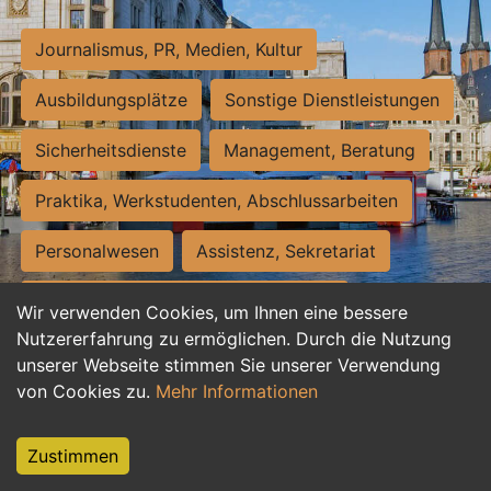
Journalismus, PR, Medien, Kultur
Ausbildungsplätze
Sonstige Dienstleistungen
Sicherheitsdienste
Management, Beratung
Praktika, Werkstudenten, Abschlussarbeiten
Personalwesen
Assistenz, Sekretariat
Hilfskräfte, Aushilfs- und Nebenjobs
Wir verwenden Cookies, um Ihnen eine bessere
Nutzererfahrung zu ermöglichen. Durch die Nutzung
Einkauf, Logistik, Materialwirtschaft
unserer Webseite stimmen Sie unserer Verwendung
von Cookies zu.
Mehr Informationen
Weiterbildung, Studium, duale Ausbildung
Tourismus
Rechtswesen
IT, Software
Zustimmen