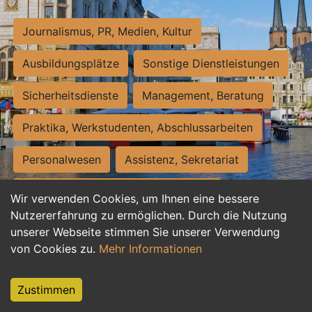
Journalismus, PR, Medien, Kultur
Ausbildungsplätze
Sonstige Dienstleistungen
Sicherheitsdienste
Management, Beratung
Praktika, Werkstudenten, Abschlussarbeiten
Personalwesen
Assistenz, Sekretariat
Hilfskräfte, Aushilfs- und Nebenjobs
Wir verwenden Cookies, um Ihnen eine bessere
Nutzererfahrung zu ermöglichen. Durch die Nutzung
Einkauf, Logistik, Materialwirtschaft
unserer Webseite stimmen Sie unserer Verwendung
von Cookies zu.
Mehr Informationen
Weiterbildung, Studium, duale Ausbildung
Tourismus
Rechtswesen
IT, Software
Zustimmen