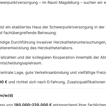
chwerpunktversorgung – im Raum Magdeburg – suchen wir ein
 ein etabliertes Haus der Schwerpunktversorgung in der 
nd fachübergreifende Betreuung.
ndige Durchführung invasiver Herzkatheteruntersuchungen
eiterentwicklung des Herzkatheterlabors.
allzahlen und der kollegialen Kooperation innerhalb der Ab
Entscheidungsspielraum.
trale Lage, gute Verkehrsanbindung und vielfältige Freize
00 €
und richtet sich nach Erfahrung, Zusatzqualifikation
 (m/w/d)
tung von
180.000–220.000 €
entsprechend Ihrer fachlichen