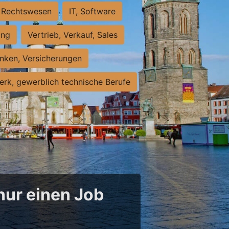
Rechtswesen
IT, Software
ung
Vertrieb, Verkauf, Sales
nken, Versicherungen
rk, gewerblich technische Berufe
 nur einen Job