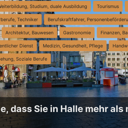
eiterbildung, Studium, duale Ausbildung
Tourismus
rberufe, Techniker
Berufskraftfahrer, Personenbeförder
Architektur, Bauwesen
Gastronomie
Finanzen, Ba
entlicher Dienst
Medizin, Gesundheit, Pflege
Handwe
iehung, Soziale Berufe
, dass Sie in Halle mehr als