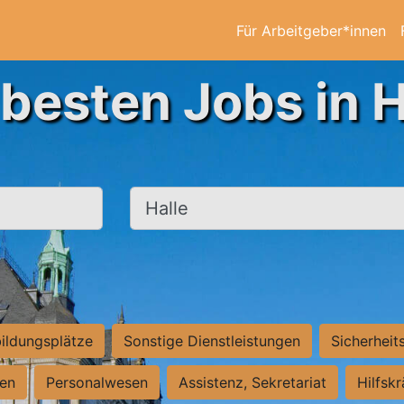
Für Arbeitgeber*innen
 besten Jobs in H
Ort, Stadt
ildungsplätze
Sonstige Dienstleistungen
Sicherheit
ten
Personalwesen
Assistenz, Sekretariat
Hilfsk