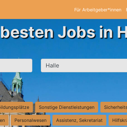
Für Arbeitgeber*innen
 besten Jobs in H
Ort, Stadt
ildungsplätze
Sonstige Dienstleistungen
Sicherheit
ten
Personalwesen
Assistenz, Sekretariat
Hilfsk