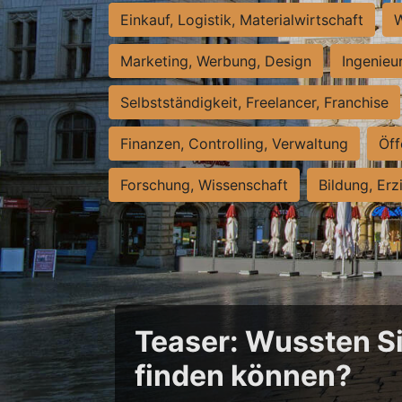
Einkauf, Logistik, Materialwirtschaft
W
Marketing, Werbung, Design
Ingenieu
Selbstständigkeit, Freelancer, Franchise
Finanzen, Controlling, Verwaltung
Öff
Forschung, Wissenschaft
Bildung, Erz
Teaser: Wussten Sie
finden können?