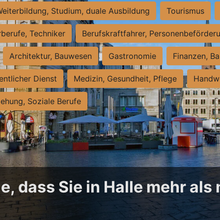
eiterbildung, Studium, duale Ausbildung
Tourismus
rberufe, Techniker
Berufskraftfahrer, Personenbeförder
Architektur, Bauwesen
Gastronomie
Finanzen, Ba
entlicher Dienst
Medizin, Gesundheit, Pflege
Handwe
iehung, Soziale Berufe
, dass Sie in Halle mehr als