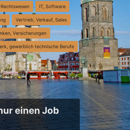
Rechtswesen
IT, Software
ung
Vertrieb, Verkauf, Sales
nken, Versicherungen
rk, gewerblich technische Berufe
 nur einen Job