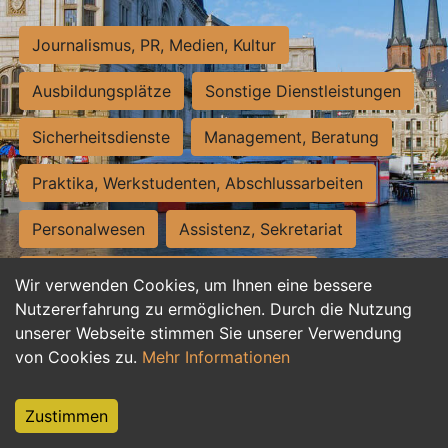
Journalismus, PR, Medien, Kultur
Ausbildungsplätze
Sonstige Dienstleistungen
Sicherheitsdienste
Management, Beratung
Praktika, Werkstudenten, Abschlussarbeiten
Personalwesen
Assistenz, Sekretariat
Hilfskräfte, Aushilfs- und Nebenjobs
Wir verwenden Cookies, um Ihnen eine bessere
Nutzererfahrung zu ermöglichen. Durch die Nutzung
Einkauf, Logistik, Materialwirtschaft
unserer Webseite stimmen Sie unserer Verwendung
von Cookies zu.
Mehr Informationen
Weiterbildung, Studium, duale Ausbildung
Tourismus
Rechtswesen
IT, Software
Zustimmen