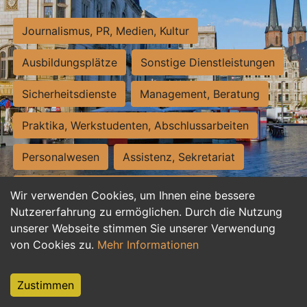
Journalismus, PR, Medien, Kultur
Ausbildungsplätze
Sonstige Dienstleistungen
Sicherheitsdienste
Management, Beratung
Praktika, Werkstudenten, Abschlussarbeiten
Personalwesen
Assistenz, Sekretariat
Hilfskräfte, Aushilfs- und Nebenjobs
Wir verwenden Cookies, um Ihnen eine bessere
Nutzererfahrung zu ermöglichen. Durch die Nutzung
Einkauf, Logistik, Materialwirtschaft
unserer Webseite stimmen Sie unserer Verwendung
von Cookies zu.
Mehr Informationen
Weiterbildung, Studium, duale Ausbildung
Tourismus
Rechtswesen
IT, Software
Zustimmen