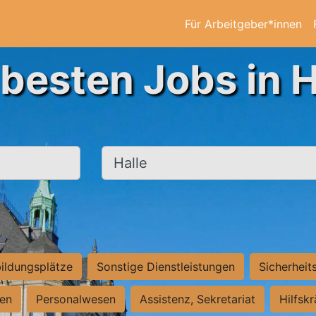
Für Arbeitgeber*innen
 besten Jobs in H
Ort, Stadt
ildungsplätze
Sonstige Dienstleistungen
Sicherheit
ten
Personalwesen
Assistenz, Sekretariat
Hilfsk