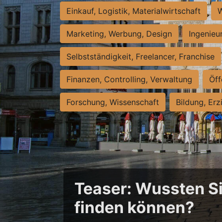
Einkauf, Logistik, Materialwirtschaft
W
Marketing, Werbung, Design
Ingenieu
Selbstständigkeit, Freelancer, Franchise
Finanzen, Controlling, Verwaltung
Öff
Forschung, Wissenschaft
Bildung, Erz
Teaser: Wussten Sie
finden können?