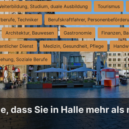
eiterbildung, Studium, duale Ausbildung
Tourismus
rberufe, Techniker
Berufskraftfahrer, Personenbeförder
Architektur, Bauwesen
Gastronomie
Finanzen, Ba
entlicher Dienst
Medizin, Gesundheit, Pflege
Handwe
iehung, Soziale Berufe
, dass Sie in Halle mehr als