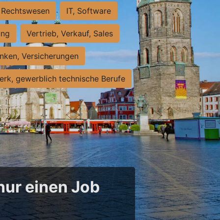
Rechtswesen
IT, Software
ung
Vertrieb, Verkauf, Sales
nken, Versicherungen
rk, gewerblich technische Berufe
 nur einen Job