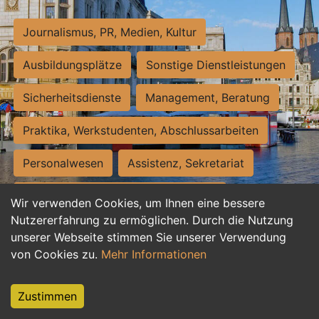
Journalismus, PR, Medien, Kultur
Ausbildungsplätze
Sonstige Dienstleistungen
Sicherheitsdienste
Management, Beratung
Praktika, Werkstudenten, Abschlussarbeiten
Personalwesen
Assistenz, Sekretariat
Hilfskräfte, Aushilfs- und Nebenjobs
Wir verwenden Cookies, um Ihnen eine bessere
Nutzererfahrung zu ermöglichen. Durch die Nutzung
Einkauf, Logistik, Materialwirtschaft
unserer Webseite stimmen Sie unserer Verwendung
von Cookies zu.
Mehr Informationen
Weiterbildung, Studium, duale Ausbildung
Tourismus
Rechtswesen
IT, Software
Zustimmen