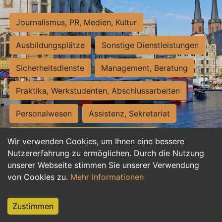
Journalismus, PR, Medien, Kultur
Ausbildungsplätze
Sonstige Dienstleistungen
Sicherheitsdienste
Management, Beratung
Praktika, Werkstudenten, Abschlussarbeiten
Personalwesen
Assistenz, Sekretariat
Hilfskräfte, Aushilfs- und Nebenjobs
Wir verwenden Cookies, um Ihnen eine bessere
Nutzererfahrung zu ermöglichen. Durch die Nutzung
Einkauf, Logistik, Materialwirtschaft
unserer Webseite stimmen Sie unserer Verwendung
von Cookies zu.
Mehr Informationen
Weiterbildung, Studium, duale Ausbildung
Tourismus
Rechtswesen
IT, Software
Zustimmen