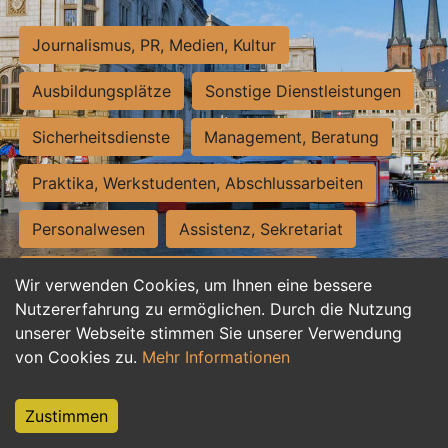
Journalismus, PR, Medien, Kultur
Ausbildungsplätze
Sonstige Dienstleistungen
Sicherheitsdienste
Management, Beratung
Praktika, Werkstudenten, Abschlussarbeiten
Personalwesen
Assistenz, Sekretariat
Hilfskräfte, Aushilfs- und Nebenjobs
Wir verwenden Cookies, um Ihnen eine bessere
Nutzererfahrung zu ermöglichen. Durch die Nutzung
Einkauf, Logistik, Materialwirtschaft
unserer Webseite stimmen Sie unserer Verwendung
von Cookies zu.
Mehr Informationen
Weiterbildung, Studium, duale Ausbildung
Tourismus
Rechtswesen
IT, Software
Zustimmen