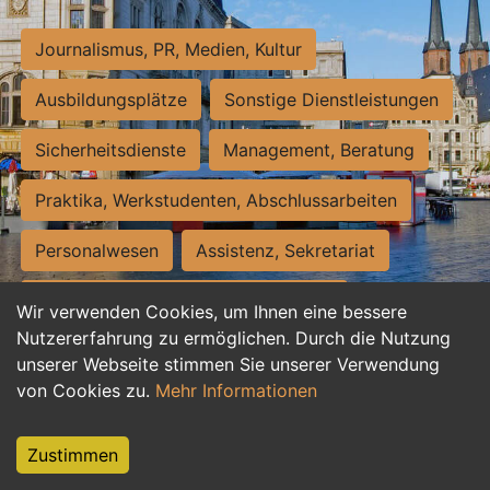
Journalismus, PR, Medien, Kultur
Ausbildungsplätze
Sonstige Dienstleistungen
Sicherheitsdienste
Management, Beratung
Praktika, Werkstudenten, Abschlussarbeiten
Personalwesen
Assistenz, Sekretariat
Hilfskräfte, Aushilfs- und Nebenjobs
Wir verwenden Cookies, um Ihnen eine bessere
Nutzererfahrung zu ermöglichen. Durch die Nutzung
Einkauf, Logistik, Materialwirtschaft
unserer Webseite stimmen Sie unserer Verwendung
von Cookies zu.
Mehr Informationen
Weiterbildung, Studium, duale Ausbildung
Tourismus
Rechtswesen
IT, Software
Zustimmen