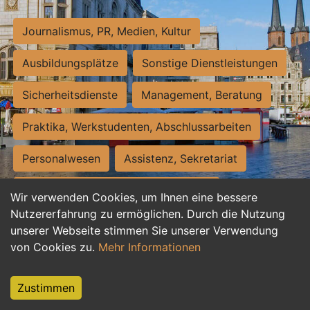
Journalismus, PR, Medien, Kultur
Ausbildungsplätze
Sonstige Dienstleistungen
Sicherheitsdienste
Management, Beratung
Praktika, Werkstudenten, Abschlussarbeiten
Personalwesen
Assistenz, Sekretariat
Hilfskräfte, Aushilfs- und Nebenjobs
Wir verwenden Cookies, um Ihnen eine bessere
Nutzererfahrung zu ermöglichen. Durch die Nutzung
Einkauf, Logistik, Materialwirtschaft
unserer Webseite stimmen Sie unserer Verwendung
von Cookies zu.
Mehr Informationen
Weiterbildung, Studium, duale Ausbildung
Tourismus
Rechtswesen
IT, Software
Zustimmen