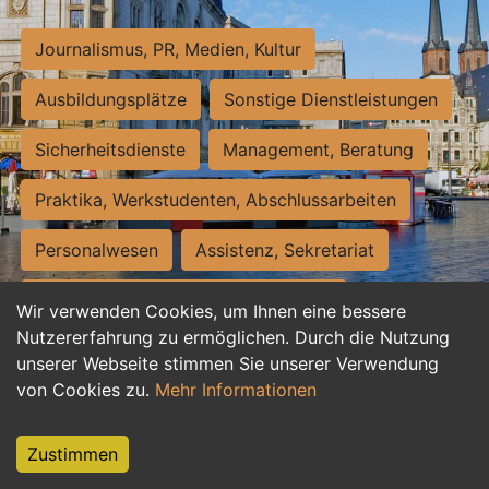
Journalismus, PR, Medien, Kultur
Ausbildungsplätze
Sonstige Dienstleistungen
Sicherheitsdienste
Management, Beratung
Praktika, Werkstudenten, Abschlussarbeiten
Personalwesen
Assistenz, Sekretariat
Hilfskräfte, Aushilfs- und Nebenjobs
Wir verwenden Cookies, um Ihnen eine bessere
Nutzererfahrung zu ermöglichen. Durch die Nutzung
Einkauf, Logistik, Materialwirtschaft
unserer Webseite stimmen Sie unserer Verwendung
von Cookies zu.
Mehr Informationen
Weiterbildung, Studium, duale Ausbildung
Tourismus
Rechtswesen
IT, Software
Zustimmen