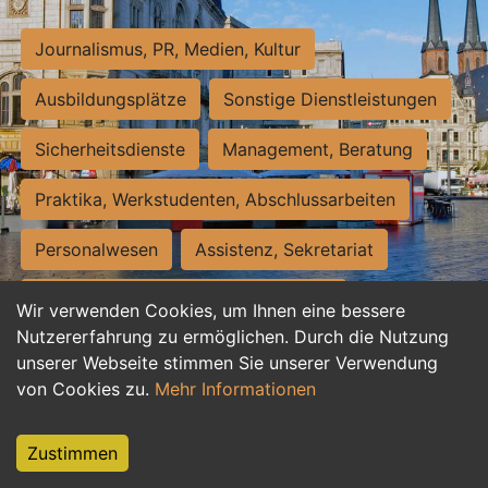
Journalismus, PR, Medien, Kultur
Ausbildungsplätze
Sonstige Dienstleistungen
Sicherheitsdienste
Management, Beratung
Praktika, Werkstudenten, Abschlussarbeiten
Personalwesen
Assistenz, Sekretariat
Hilfskräfte, Aushilfs- und Nebenjobs
Wir verwenden Cookies, um Ihnen eine bessere
Nutzererfahrung zu ermöglichen. Durch die Nutzung
Einkauf, Logistik, Materialwirtschaft
unserer Webseite stimmen Sie unserer Verwendung
von Cookies zu.
Mehr Informationen
Weiterbildung, Studium, duale Ausbildung
Tourismus
Rechtswesen
IT, Software
Zustimmen