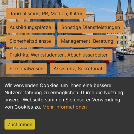
Journalismus, PR, Medien, Kultur
Ausbildungsplätze
Sonstige Dienstleistungen
Sicherheitsdienste
Management, Beratung
Praktika, Werkstudenten, Abschlussarbeiten
Personalwesen
Assistenz, Sekretariat
Hilfskräfte, Aushilfs- und Nebenjobs
Wir verwenden Cookies, um Ihnen eine bessere
Nutzererfahrung zu ermöglichen. Durch die Nutzung
Einkauf, Logistik, Materialwirtschaft
unserer Webseite stimmen Sie unserer Verwendung
von Cookies zu.
Mehr Informationen
Weiterbildung, Studium, duale Ausbildung
Tourismus
Rechtswesen
IT, Software
Zustimmen