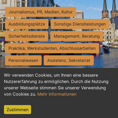
Journalismus, PR, Medien, Kultur
Ausbildungsplätze
Sonstige Dienstleistungen
Sicherheitsdienste
Management, Beratung
Praktika, Werkstudenten, Abschlussarbeiten
Personalwesen
Assistenz, Sekretariat
Hilfskräfte, Aushilfs- und Nebenjobs
Wir verwenden Cookies, um Ihnen eine bessere
Nutzererfahrung zu ermöglichen. Durch die Nutzung
Einkauf, Logistik, Materialwirtschaft
unserer Webseite stimmen Sie unserer Verwendung
von Cookies zu.
Mehr Informationen
Weiterbildung, Studium, duale Ausbildung
Tourismus
Rechtswesen
IT, Software
Zustimmen