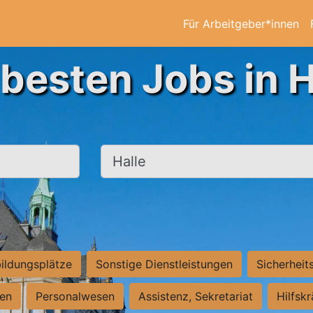
Für Arbeitgeber*innen
 besten Jobs in H
Ort, Stadt
ildungsplätze
Sonstige Dienstleistungen
Sicherheit
ten
Personalwesen
Assistenz, Sekretariat
Hilfsk