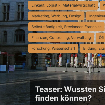
Einkauf, Logistik, Materialwirtschaft
W
Marketing, Werbung, Design
Ingenieu
Selbstständigkeit, Freelancer, Franchise
Finanzen, Controlling, Verwaltung
Öff
Forschung, Wissenschaft
Bildung, Erz
Teaser: Wussten Sie
finden können?