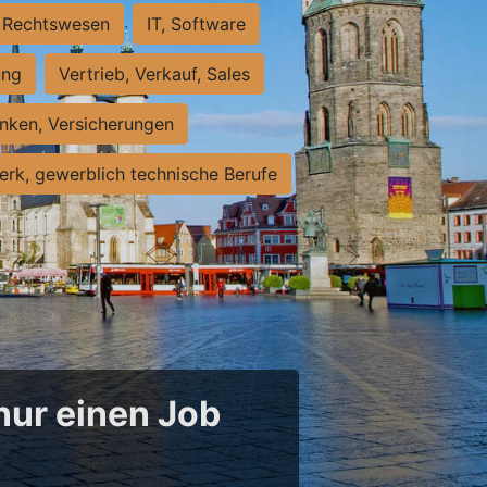
Rechtswesen
IT, Software
ung
Vertrieb, Verkauf, Sales
nken, Versicherungen
rk, gewerblich technische Berufe
 nur einen Job