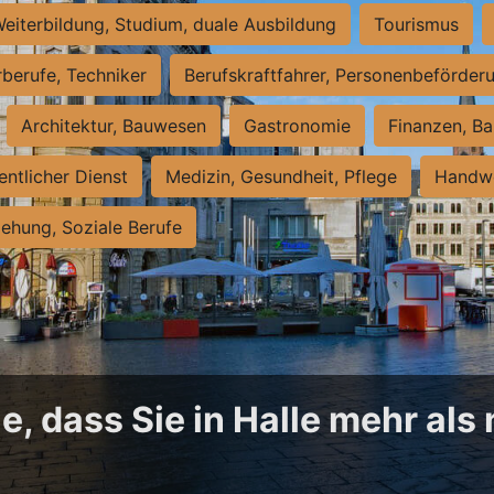
eiterbildung, Studium, duale Ausbildung
Tourismus
rberufe, Techniker
Berufskraftfahrer, Personenbeförder
Architektur, Bauwesen
Gastronomie
Finanzen, Ba
entlicher Dienst
Medizin, Gesundheit, Pflege
Handwe
iehung, Soziale Berufe
, dass Sie in Halle mehr als