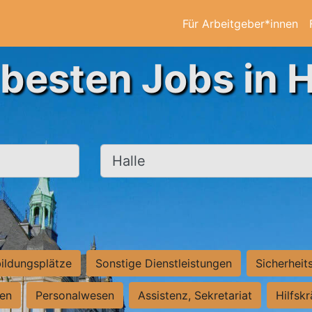
Für Arbeitgeber*innen
 besten Jobs in H
Ort, Stadt
ildungsplätze
Sonstige Dienstleistungen
Sicherheit
ten
Personalwesen
Assistenz, Sekretariat
Hilfsk