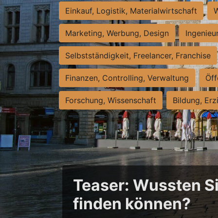
Einkauf, Logistik, Materialwirtschaft
W
Marketing, Werbung, Design
Ingenieu
Selbstständigkeit, Freelancer, Franchise
Finanzen, Controlling, Verwaltung
Öff
Forschung, Wissenschaft
Bildung, Erz
Teaser: Wussten Sie
finden können?