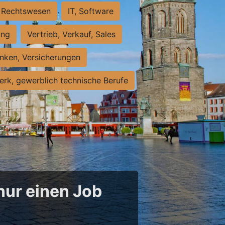
Rechtswesen
IT, Software
ung
Vertrieb, Verkauf, Sales
nken, Versicherungen
rk, gewerblich technische Berufe
 nur einen Job