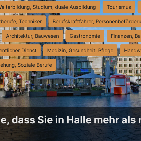
eiterbildung, Studium, duale Ausbildung
Tourismus
rberufe, Techniker
Berufskraftfahrer, Personenbeförder
Architektur, Bauwesen
Gastronomie
Finanzen, Ba
entlicher Dienst
Medizin, Gesundheit, Pflege
Handwe
iehung, Soziale Berufe
, dass Sie in Halle mehr als