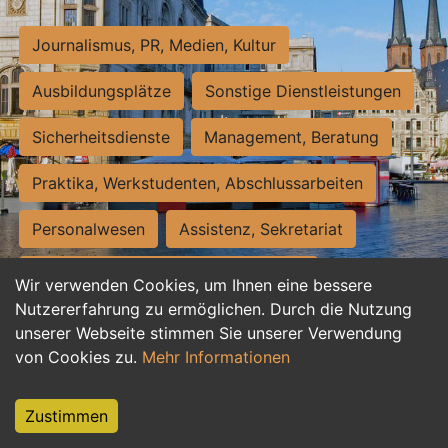
Journalismus, PR, Medien, Kultur
Ausbildungsplätze
Sonstige Dienstleistungen
Sicherheitsdienste
Management, Beratung
Praktika, Werkstudenten, Abschlussarbeiten
Personalwesen
Assistenz, Sekretariat
Hilfskräfte, Aushilfs- und Nebenjobs
Wir verwenden Cookies, um Ihnen eine bessere
Nutzererfahrung zu ermöglichen. Durch die Nutzung
Einkauf, Logistik, Materialwirtschaft
unserer Webseite stimmen Sie unserer Verwendung
von Cookies zu.
Mehr Informationen
Weiterbildung, Studium, duale Ausbildung
Tourismus
Rechtswesen
IT, Software
Zustimmen