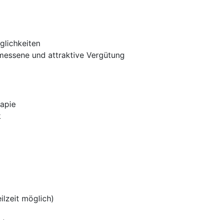
glichkeiten
messene und attraktive Vergütung
rapie
k
eilzeit möglich)