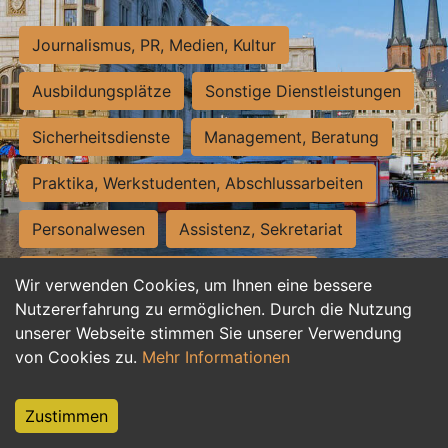
Journalismus, PR, Medien, Kultur
Ausbildungsplätze
Sonstige Dienstleistungen
Sicherheitsdienste
Management, Beratung
Praktika, Werkstudenten, Abschlussarbeiten
Personalwesen
Assistenz, Sekretariat
Hilfskräfte, Aushilfs- und Nebenjobs
Wir verwenden Cookies, um Ihnen eine bessere
Nutzererfahrung zu ermöglichen. Durch die Nutzung
Einkauf, Logistik, Materialwirtschaft
unserer Webseite stimmen Sie unserer Verwendung
von Cookies zu.
Mehr Informationen
Weiterbildung, Studium, duale Ausbildung
Tourismus
Rechtswesen
IT, Software
Zustimmen