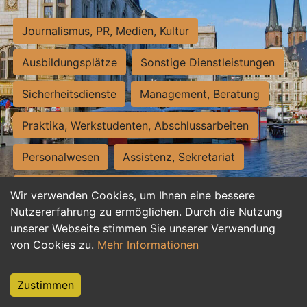
Journalismus, PR, Medien, Kultur
Ausbildungsplätze
Sonstige Dienstleistungen
Sicherheitsdienste
Management, Beratung
Praktika, Werkstudenten, Abschlussarbeiten
Personalwesen
Assistenz, Sekretariat
Hilfskräfte, Aushilfs- und Nebenjobs
Wir verwenden Cookies, um Ihnen eine bessere
Nutzererfahrung zu ermöglichen. Durch die Nutzung
Einkauf, Logistik, Materialwirtschaft
unserer Webseite stimmen Sie unserer Verwendung
von Cookies zu.
Mehr Informationen
Weiterbildung, Studium, duale Ausbildung
Tourismus
Rechtswesen
IT, Software
Zustimmen