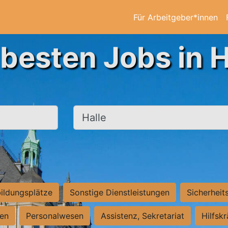
Für Arbeitgeber*innen
 besten Jobs in H
Ort, Stadt
ildungsplätze
Sonstige Dienstleistungen
Sicherheit
ten
Personalwesen
Assistenz, Sekretariat
Hilfsk