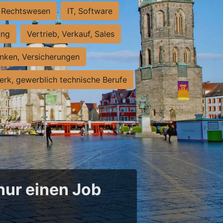
Rechtswesen
IT, Software
ung
Vertrieb, Verkauf, Sales
nken, Versicherungen
rk, gewerblich technische Berufe
 nur einen Job