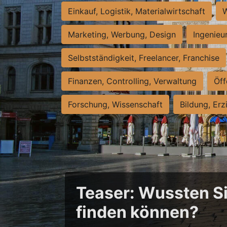
Einkauf, Logistik, Materialwirtschaft
W
Marketing, Werbung, Design
Ingenieu
Selbstständigkeit, Freelancer, Franchise
Finanzen, Controlling, Verwaltung
Öff
Forschung, Wissenschaft
Bildung, Erz
Teaser: Wussten Sie
finden können?