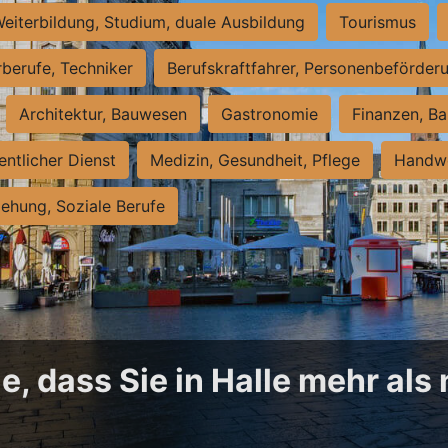
eiterbildung, Studium, duale Ausbildung
Tourismus
rberufe, Techniker
Berufskraftfahrer, Personenbeförder
Architektur, Bauwesen
Gastronomie
Finanzen, Ba
entlicher Dienst
Medizin, Gesundheit, Pflege
Handwe
iehung, Soziale Berufe
, dass Sie in Halle mehr als