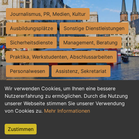
Journalismus, PR, Medien, Kultur
Ausbildungsplätze
Sonstige Dienstleistungen
Sicherheitsdienste
Management, Beratung
Praktika, Werkstudenten, Abschlussarbeiten
Personalwesen
Assistenz, Sekretariat
Hilfskräfte, Aushilfs- und Nebenjobs
Wir verwenden Cookies, um Ihnen eine bessere
Nutzererfahrung zu ermöglichen. Durch die Nutzung
Einkauf, Logistik, Materialwirtschaft
unserer Webseite stimmen Sie unserer Verwendung
von Cookies zu.
Mehr Informationen
Weiterbildung, Studium, duale Ausbildung
Tourismus
Rechtswesen
IT, Software
Zustimmen