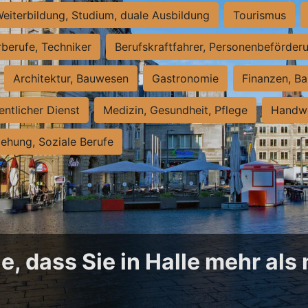
eiterbildung, Studium, duale Ausbildung
Tourismus
rberufe, Techniker
Berufskraftfahrer, Personenbeförder
Architektur, Bauwesen
Gastronomie
Finanzen, Ba
entlicher Dienst
Medizin, Gesundheit, Pflege
Handwe
iehung, Soziale Berufe
, dass Sie in Halle mehr als