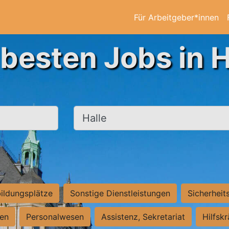
Für Arbeitgeber*innen
 besten Jobs in H
Ort, Stadt
ildungsplätze
Sonstige Dienstleistungen
Sicherheit
ten
Personalwesen
Assistenz, Sekretariat
Hilfsk