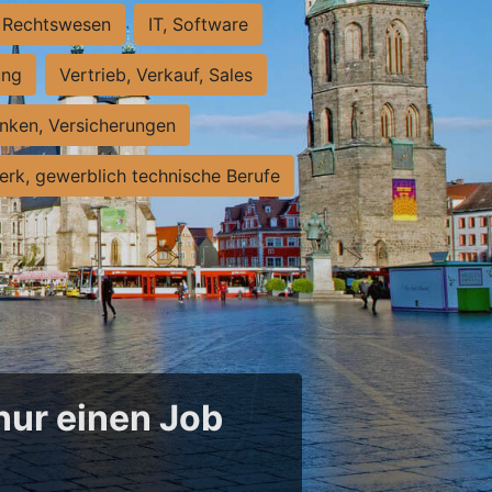
Rechtswesen
IT, Software
ung
Vertrieb, Verkauf, Sales
nken, Versicherungen
rk, gewerblich technische Berufe
 nur einen Job