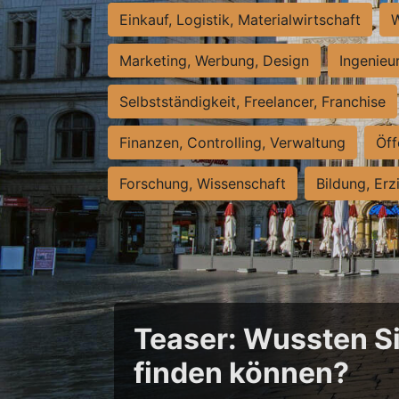
Einkauf, Logistik, Materialwirtschaft
W
Marketing, Werbung, Design
Ingenieu
Selbstständigkeit, Freelancer, Franchise
Finanzen, Controlling, Verwaltung
Öff
Forschung, Wissenschaft
Bildung, Erz
Teaser: Wussten Sie
finden können?