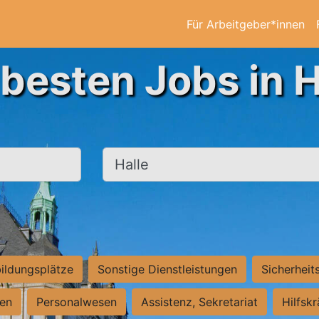
Für Arbeitgeber*innen
 besten Jobs in H
Ort, Stadt
ildungsplätze
Sonstige Dienstleistungen
Sicherheit
ten
Personalwesen
Assistenz, Sekretariat
Hilfsk