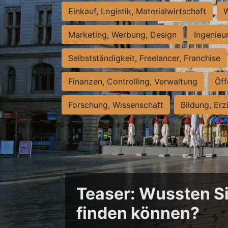
Einkauf, Logistik, Materialwirtschaft
W
Marketing, Werbung, Design
Ingenieu
Selbstständigkeit, Freelancer, Franchise
Finanzen, Controlling, Verwaltung
Öff
Forschung, Wissenschaft
Bildung, Erz
Teaser: Wussten Sie
finden können?