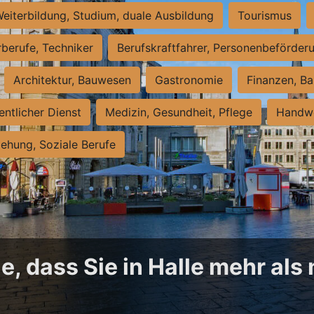
eiterbildung, Studium, duale Ausbildung
Tourismus
rberufe, Techniker
Berufskraftfahrer, Personenbeförder
Architektur, Bauwesen
Gastronomie
Finanzen, Ba
entlicher Dienst
Medizin, Gesundheit, Pflege
Handwe
iehung, Soziale Berufe
, dass Sie in Halle mehr als