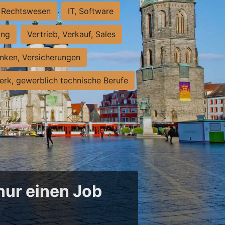
Rechtswesen
IT, Software
ung
Vertrieb, Verkauf, Sales
nken, Versicherungen
rk, gewerblich technische Berufe
 nur einen Job